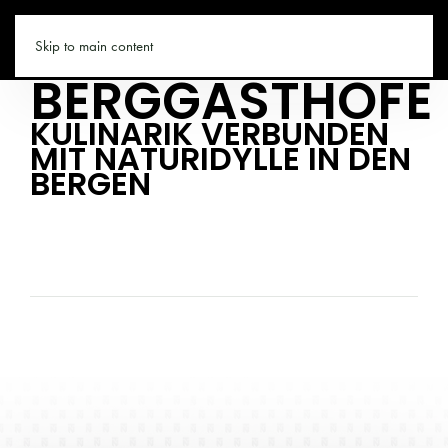
TIROL.CO
Skip to main content
BERGGASTHÖFE
KULINARIK VERBUNDEN
MIT NATURIDYLLE IN DEN
BERGEN