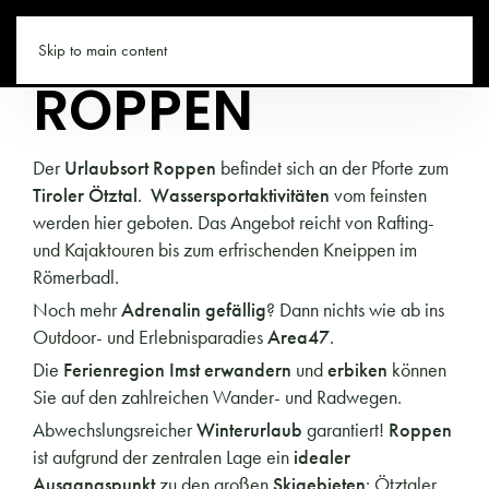
TIROL.CO
Skip to main content
ROPPEN
Der
Urlaubsort Roppen
befindet sich an der Pforte zum
Tiroler Ötztal
.
Wassersportaktivitäten
vom feinsten
werden hier geboten. Das Angebot reicht von Rafting-
und Kajaktouren bis zum erfrischenden Kneippen im
Römerbadl.
Noch mehr
Adrenalin gefällig
? Dann nichts wie ab ins
Outdoor- und Erlebnisparadies
Area47
.
Die
Ferienregion Imst erwandern
und
erbiken
können
Sie auf den zahlreichen Wander- und Radwegen.
Abwechslungsreicher
Winterurlaub
garantiert!
Roppen
ist aufgrund der zentralen Lage ein
idealer
Ausgangspunkt
zu den großen
Skigebieten
: Ötztaler