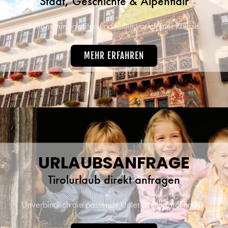
Stadt, Geschichte & Alpenflair
Sehenswürdigkeiten und Kultur vor alpiner Kulisse.
MEHR ERFAHREN
URLAUBSANFRAGE
Tirolurlaub direkt anfragen
Unverbindlich die passende Unterkunft in Tirol finden.