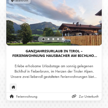
Fieberbrunn
GANZJAHRESURLAUB IN TIROL –
FERIENWOHNUNG HAUSBACHER AM BICHLHOF
IN FIEBERBRUNN
Erlebe erholsame Urlaubstage am sonnig gelegenen
Bichlhof in Fieberbrunn, im Herzen der Tiroler Alpen.
Unsere zwei liebevoll gestalteten Ferienwohnungen bieten
das ganze Jahr über den perfekten Rückzugsort – ob im
Sommer zum Wandern und Radfahren, im Winter zum
Skifahren, oder im Frühling und Herbst für ruhige Tage
Ferienwohnung
Zur Unterkunft
inmitten der Natur. Genieße herzliche Gastfreundschaft,
eine traumhafte Aussicht auf die Berge und beste Lage im