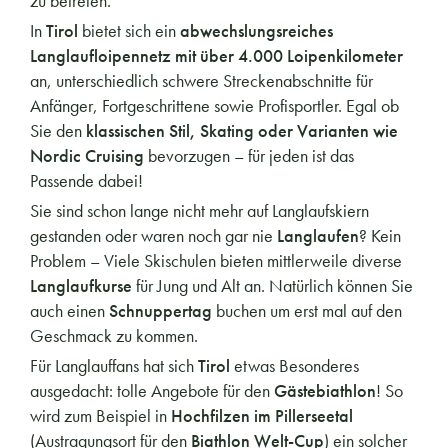
zu befreien.
In
Tirol
bietet sich ein
abwechslungsreiches
Langlaufloipennetz mit über 4.000 Loipenkilometer
an, unterschiedlich schwere Streckenabschnitte für
Anfänger, Fortgeschrittene sowie Profisportler. Egal ob
Sie den
klassischen Stil, Skating oder Varianten wie
Nordic Cruising
bevorzugen – für jeden ist das
Passende dabei!
Sie sind schon lange nicht mehr auf Langlaufskiern
gestanden oder waren noch gar nie
Langlaufen
? Kein
Problem – Viele Skischulen bieten mittlerweile diverse
Langlaufkurse
für Jung und Alt an. Natürlich können Sie
auch einen
Schnuppertag
buchen um erst mal auf den
Geschmack zu kommen.
Für Langlauffans hat sich
Tirol
etwas Besonderes
ausgedacht: tolle Angebote für den
Gästebiathlon
! So
wird zum Beispiel in
Hochfilzen im Pillerseetal
(Austragungsort für den
Biathlon Welt-Cup
) ein solcher