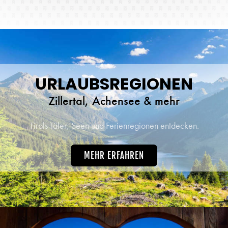
idyllischen Pillerseetal.
URLAUBSREGIONEN
Zillertal, Achensee & mehr
Tirols Täler, Seen und Ferienregionen entdecken.
MEHR ERFAHREN