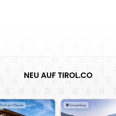
NEU AUF TIROL.CO
lrich am Pillersee
Hainzenberg