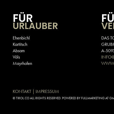
FÜR
F
URLAUBER
VE
Ehenbichl
DAS T
Kartitsch
GRUB
Absam
A-5092
Völs
INFO
Mayrhofen
WWW.
KONTAKT | IMPRESSUM
© TIROL.CO ALL RIGHTS RESERVED. POWERED BY FULLMARKETING.AT G