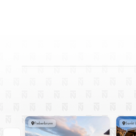
Fieberbrunn
Sankt U