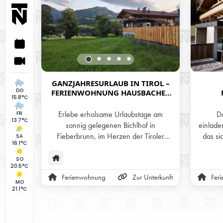
GANZJAHRESURLAUB IN TIROL –
DO
FERIENWOHNUNG HAUSBACHER
15.8°C
AM BICHLHOF IN FIEBERBRUNN
Erlebe erholsame Urlaubstage am
Da
FR
13.7°C
sonnig gelegenen Bichlhof in
einlad
Fieberbrunn, im Herzen der Tiroler
das si
SA
16.1°C
Alpen. Unsere zwei liebevoll gestalteten
und sein
Ferienwohnungen bieten das ganze
ausze
SO
20.5°C
Jahr über den perfekten Rückzugsort –
Kombina
Ferienwohnung
Zur Unterkunft
Fer
ob im Sommer zum Wandern und
moder
MO
21.1°C
Radfahren, im Winter zum Skifahren,
oder im Frühling und Herbst für ruhige
Erh
Tage inmitten der Natur. Genieße
Appa