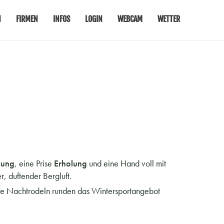
N
FIRMEN
INFOS
LOGIN
WEBCAM
WETTER
gung
, eine Prise
Erholung
und eine Hand voll mit
r, duftender Bergluft.
wie Nachtrodeln runden das Wintersportangebot