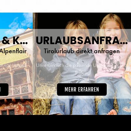
INNSBRUCK & KULTUR
URLAUBSANFRAGE
Alpenflair
Tirolurlaub direkt anfragen
r vor alpiner
Unverbindlich die passende Unterkunft in Tirol
finden.
N
MEHR ERFAHREN