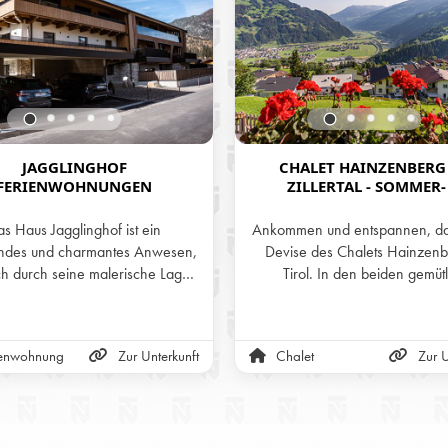
JAGGLINGHOF
CHALET HAINZENBERG
FERIENWOHNUNGEN
ZILLERTAL - SOMMER-
WINTERURLAUB IN DEN B
TIROLS
s Haus Jagglinghof ist ein
Ankommen und entspannen, das
endes und charmantes Anwesen,
Devise des Chalets Hainzenb
ch durch seine malerische Lage
Tirol. In den beiden gemütl
e liebevoll gestaltete Architektur
eingerichteten Stockwerken und
ichnet. Es bietet eine perfekte
Panorama-Terrasse mit wunder
tion aus traditionellem Flair und
Aussicht auf die Zillertaler Al
ienwohnung
Zur Unterkunft
Chalet
Zur U
nem Komfort, was es zu einem
man sich nur wohlfühlen
idealen Rückzugsort für
olungssuchende macht. Die
rtements sind geschmackvoll