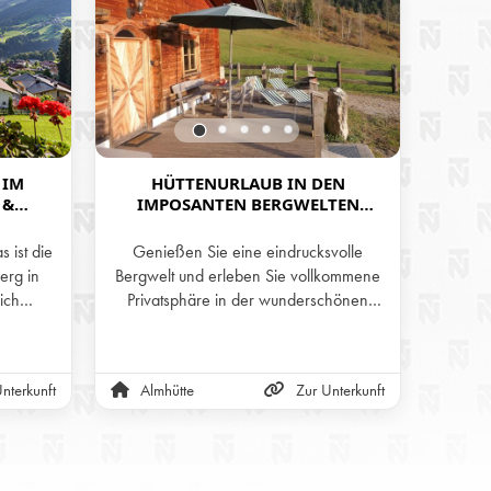
 IM
HÜTTENURLAUB IN DEN
H
 &
IMPOSANTEN BERGWELTEN
SOM
ERGEN
TIROLS - DIE DAGNALM IN
WALCHSEE
 ist die
Genießen Sie eine eindrucksvolle
Umgeb
erg in
Bergwelt und erleben Sie vollkommene
befinde
ich
Privatsphäre in der wunderschönen
einer
 auf der
Hütte der Dagnalm, in Alleinlage.
Tirols.
schöner
Well
pen kann
f
nterkunft
Almhütte
Zur Unterkunft
Hot
.