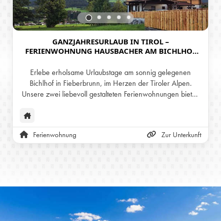
GANZJAHRESURLAUB IN TIROL –
FERIENWOHNUNG HAUSBACHER AM BICHLHOF
IN FIEBERBRUNN
Erlebe erholsame Urlaubstage am sonnig gelegenen
Bichlhof in Fieberbrunn, im Herzen der Tiroler Alpen.
Unsere zwei liebevoll gestalteten Ferienwohnungen bieten
das ganze Jahr über den perfekten Rückzugsort – ob im
Sommer zum Wandern und Radfahren, im Winter zum
Skifahren, oder im Frühling und Herbst für ruhige Tage
Ferienwohnung
Zur Unterkunft
inmitten der Natur. Genieße herzliche Gastfreundschaft,
eine traumhafte Aussicht auf die Berge und beste Lage im
idyllischen Pillerseetal.