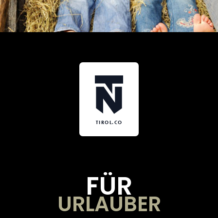
TIROL.CO
FÜR
URLAUBER