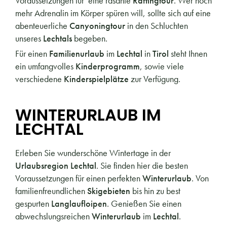
Voraussetzungen für eine rasante
Raftingtour
. Wer noch
mehr Adrenalin im Körper spüren will, sollte sich auf eine
abenteuerliche
Canyoningtour
in den Schluchten
unseres
Lechtals
begeben.
Für einen
Familienurlaub
im
Lechtal
in
Tirol
steht Ihnen
ein umfangvolles
Kinderprogramm
, sowie viele
verschiedene
Kinderspielplätze
zur Verfügung.
WINTERURLAUB IM
LECHTAL
Erleben Sie wunderschöne Wintertage in der
Urlaubsregion Lechtal
. Sie finden hier die besten
Voraussetzungen für einen perfekten
Winterurlaub
. Von
familienfreundlichen
Skigebieten
bis hin zu best
gespurten
Langlaufloipen
. Genießen Sie einen
abwechslungsreichen
Winterurlaub
im
Lechtal
.