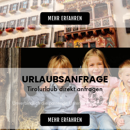
Sehenswürdigkeiten und Kultur vor alpiner Kulisse.
MEHR ERFAHREN
URLAUBSANFRAGE
Tirolurlaub direkt anfragen
Unverbindlich die passende Unterkunft in Tirol finden.
MEHR ERFAHREN