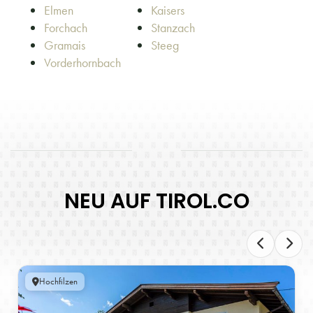
Elmen
Kaisers
Forchach
Stanzach
Gramais
Steeg
Vorderhornbach
NEU AUF TIROL.CO
Hochfilzen