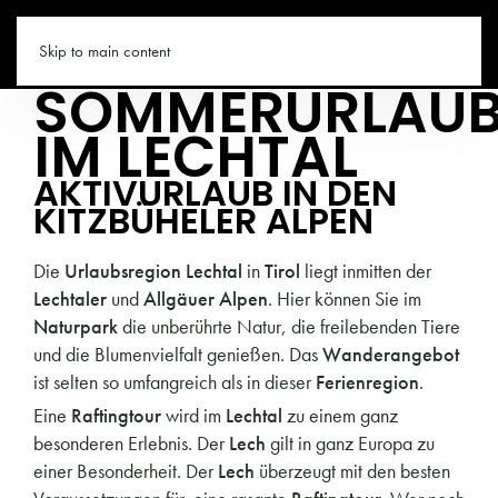
TIROL.CO
Skip to main content
SOMMERURLAU
IM LECHTAL
AKTIVURLAUB IN DEN
KITZBÜHELER ALPEN
Die
Urlaubsregion Lechtal
in
Tirol
liegt inmitten der
Lechtaler
und
Allgäuer Alpen
. Hier können Sie im
Naturpark
die unberührte Natur, die freilebenden Tiere
und die Blumenvielfalt genießen. Das
Wanderangebot
ist selten so umfangreich als in dieser
Ferienregion
.
Eine
Raftingtour
wird im
Lechtal
zu einem ganz
besonderen Erlebnis. Der
Lech
gilt in ganz Europa zu
einer Besonderheit. Der
Lech
überzeugt mit den besten