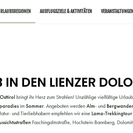
RLAUBSREGIONEN
AUSFLUGSZIELE & AKTIVITÄTEN
VERANSTALTUNGE
IN DEN LIENZER DOL
Osttirol
bringt ihr Herz zum Strahlen! Unzählige vielfältige Urla
paradies
im
Sommer
. Angeboten werden
Alm
- und
Bergwande
 Natur- und Tierliebhabern empfehlen wir eine
Lama-Trekkingtour
ussichtsstraßen
Faschingalmstraße, Hochstein-Bannberg, Dolomiten