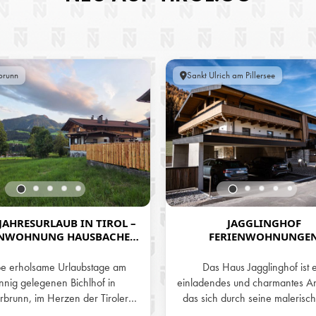
brunn
Sankt Ulrich am Pillersee
AHRESURLAUB IN TIROL –
JAGGLINGHOF
ENWOHNUNG HAUSBACHER
FERIENWOHNUNGE
ICHLHOF IN FIEBERBRUNN
be erholsame Urlaubstage am
Das Haus Jagglinghof ist 
nnig gelegenen Bichlhof in
einladendes und charmantes A
rbrunn, im Herzen der Tiroler
das sich durch seine malerisc
nsere zwei liebevoll gestalteten
und seine liebevoll gestaltete Ar