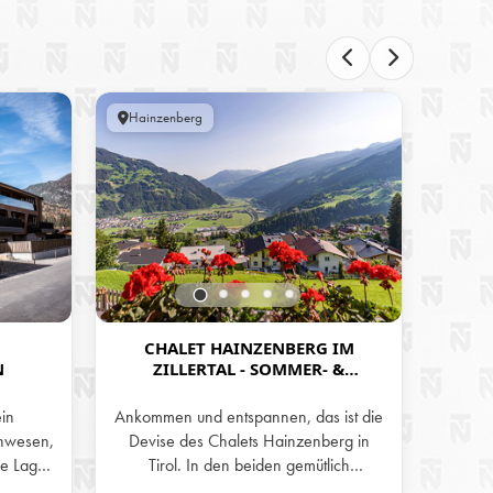
Hainzenberg
Öster
CHALET HAINZENBERG IM
H
N
ZILLERTAL - SOMMER- &
IM
WINTERURLAUB IN DEN BERGEN
TI
TIROLS
ein
Ankommen und entspannen, das ist die
Geni
nwesen,
Devise des Chalets Hainzenberg in
Bergwe
he Lage
Tirol. In den beiden gemütlich
Priv
chitektur
eingerichteten Stockwerken und auf der
Hütt