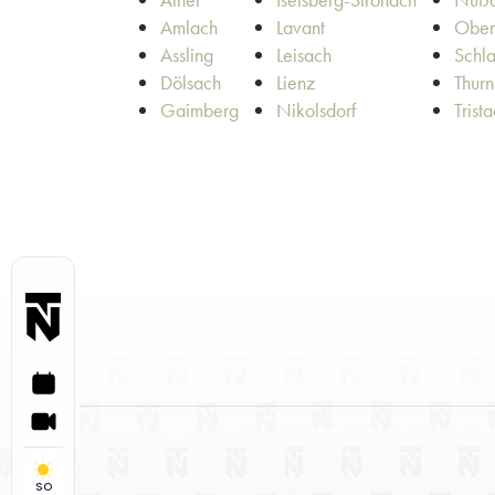
Amlach
Lavant
Ober
Assling
Leisach
Schla
Dölsach
Lienz
Thurn
Gaimberg
Nikolsdorf
Trist
SO