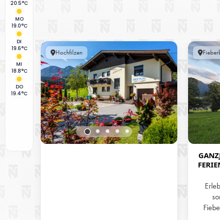
20.5°C
MO
19.0°C
DI
19.6°C
Hochfilzen
Fieber
MI
18.8°C
DO
19.4°C
GANZJ
FERI
AM B
Erle
so
Fiebe
Alpen. U