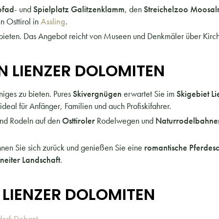
pfad
- und
Spielplatz Galitzenklamm
, den
Streichelzoo Moosa
n Osttirol in
Assling
.
 bieten. Das Angebot reicht von Museen und Denkmäler über Kirche
N LIENZER DOLOMITEN
niges zu bieten. Pures
Skivergnügen
erwartet Sie im
Skigebiet L
 ideal für Anfänger, Familien und auch Profiskifahrer.
und Rodeln auf den
Osttiroler
Rodelwegen und
Naturrodelbahn
hnen Sie sich zurück und genießen Sie eine
romantische Pferdesc
neiter Landschaft
.
 LIENZER DOLOMITEN
orf-Debant