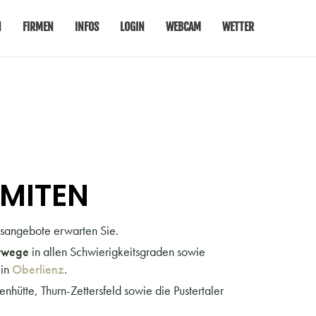
N
FIRMEN
INFOS
LOGIN
WEBCAM
WETTER
OMITEN
ubsangebote erwarten Sie.
rwege
in allen Schwierigkeitsgraden sowie
in
Oberlienz
.
hütte, Thurn-Zettersfeld sowie die Pustertaler