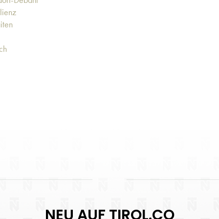
lienz
iten
ach
NEU AUF TIROL.CO