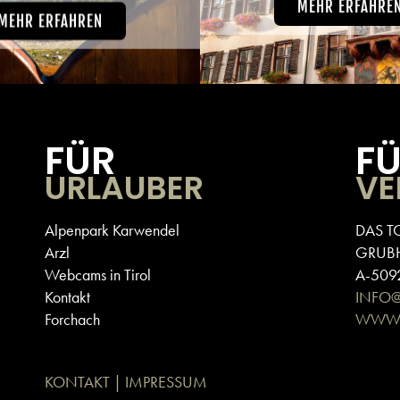
MEHR ERFAHRE
MEHR ERFAHREN
FÜR
F
URLAUBER
VE
Alpenpark Karwendel
DAS T
Arzl
GRUB
Webcams in Tirol
A-5092
Kontakt
INFO
Forchach
WWW.
KONTAKT | IMPRESSUM