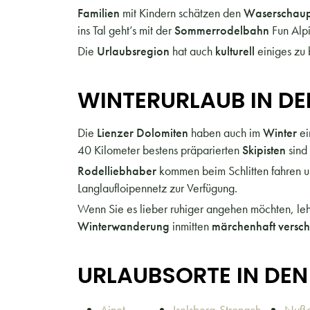
Familien
mit Kindern schätzen den
Waserschau
ins Tal geht’s mit der
Sommerrodelbahn
Fun Alpi
Die
Urlaubsregion
hat auch
kulturell
einiges zu
WINTERURLAUB IN DE
Die
Lienzer Dolomiten
haben auch im
Winter
ei
40 Kilometer bestens präparierten
Skipisten
sind
Rodelliebhaber
kommen beim Schlitten fahren 
Langlaufloipennetz zur Verfügung.
Wenn Sie es lieber ruhiger angehen möchten, le
Winterwanderung
inmitten
märchenhaft versch
URLAUBSORTE IN DEN
Ainet
Iselsberg-Stronach
Nußd