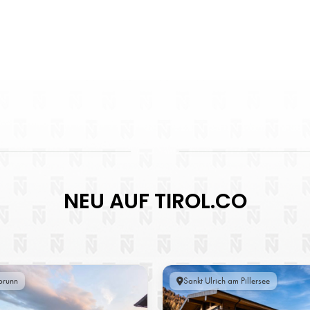
NEU AUF TIROL.CO
brunn
Sankt Ulrich am Pillersee