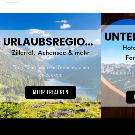
herz
traumh
beste 
URLAUBSREGIONEN
Hote
Zillertal, Achensee & mehr
Fe
Tirols Täler, Seen und Ferienregionen
Passende Gast
entdecken.
MEHR ERFAHREN