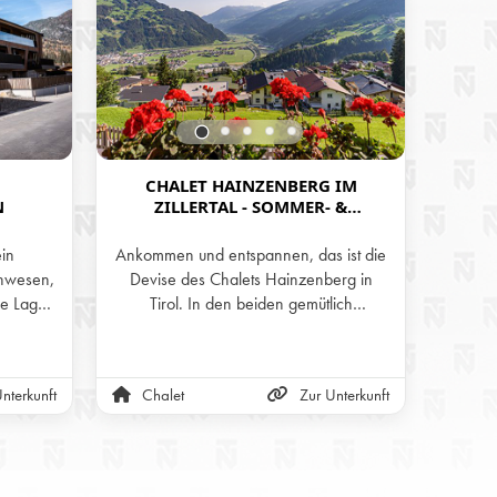
CHALET HAINZENBERG IM
H
N
ZILLERTAL - SOMMER- &
IM
WINTERURLAUB IN DEN BERGEN
TI
TIROLS
ein
Ankommen und entspannen, das ist die
Geni
nwesen,
Devise des Chalets Hainzenberg in
Bergwe
he Lage
Tirol. In den beiden gemütlich
Priv
chitektur
eingerichteten Stockwerken und auf der
Hütt
rfekte
Panorama-Terrasse mit wunderschöner
lair und
Aussicht auf die Zillertaler Alpen kann
nterkunft
Chalet
Zur Unterkunft
Alm
 einem
man sich nur wohlfühlen.
 Die
kvoll