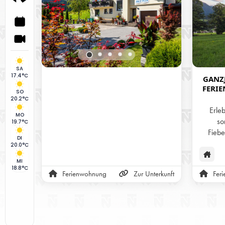
SA
17.4°C
GANZJ
FERI
SO
AM B
20.2°C
Erle
MO
so
19.7°C
Fiebe
DI
Alpen. U
20.0°C
Ferie
MI
Jahr üb
18.8°C
Ferienwohnung
Zur Unterkunft
Fer
ob i
Radfah
oder im
Tage
herz