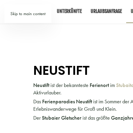
TIROL
UNTERKÜNFTE
URLAUBSANFRAGE
U
Skip to main content
NEUSTIFT
Neustift
ist der bekannteste
Ferienort
im
Stubaita
Aktivurlauber.
Das
Ferienparadies Neustift
ist im Sommer der 
Erlebniswanderwege für Groß und Klein.
Der
Stubaier Gletscher
ist das größte
Ganzjahre