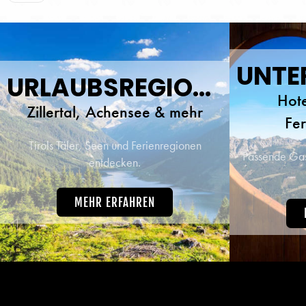
traumh
beste 
URLAUBSREGIONEN
Hote
Zillertal, Achensee & mehr
Fe
Tirols Täler, Seen und Ferienregionen
Passende Gast
entdecken.
MEHR ERFAHREN