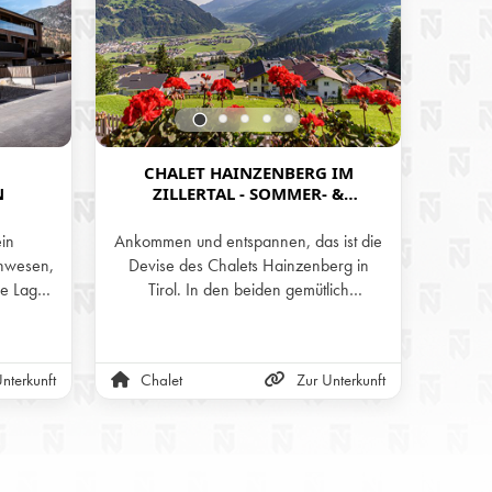
CHALET HAINZENBERG IM
H
N
ZILLERTAL - SOMMER- &
IM
WINTERURLAUB IN DEN BERGEN
TI
TIROLS
ein
Ankommen und entspannen, das ist die
Geni
nwesen,
Devise des Chalets Hainzenberg in
Bergwe
he Lage
Tirol. In den beiden gemütlich
Priv
chitektur
eingerichteten Stockwerken und auf der
Hütt
rfekte
Panorama-Terrasse mit wunderschöner
lair und
Aussicht auf die Zillertaler Alpen kann
nterkunft
Chalet
Zur Unterkunft
Alm
 einem
man sich nur wohlfühlen.
 Die
kvoll
derne