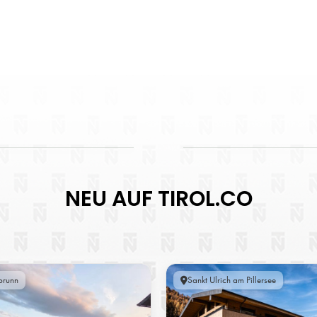
NEU AUF TIROL.CO
brunn
Sankt Ulrich am Pillersee