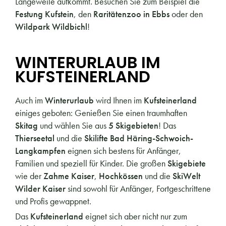
Langeweile aufkommt. Besuchen Sie zum Beispiel die
Festung Kufstein
, den
Raritätenzoo in Ebbs
oder den
Wildpark Wildbichl
!
WINTERURLAUB IM
KUFSTEINERLAND
Auch im
Winterurlaub
wird Ihnen im
Kufsteinerland
einiges geboten: Genießen Sie einen traumhaften
Skitag
und wählen Sie aus
5 Skigebieten
! Das
Thierseetal
und die
Skilifte Bad Häring-Schwoich-
Langkampfen
eignen sich bestens für Anfänger,
Familien und speziell für Kinder. Die großen
Skigebiete
wie der
Zahme Kaiser
,
Hochkössen
und die
SkiWelt
Wilder Kaiser
sind sowohl für Anfänger, Fortgeschrittene
und Profis gewappnet.
Das
Kufsteinerland
eignet sich aber nicht nur zum