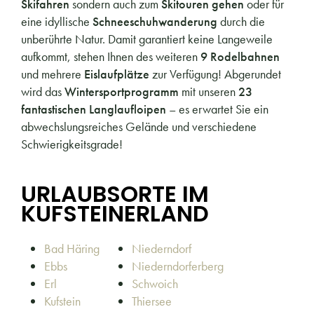
Skifahren
sondern auch zum
Skitouren gehen
oder für
eine idyllische
Schneeschuhwanderung
durch die
unberührte Natur. Damit garantiert keine Langeweile
aufkommt, stehen Ihnen des weiteren
9 Rodelbahnen
und mehrere
Eislaufplätze
zur Verfügung! Abgerundet
wird das
Wintersportprogramm
mit unseren
23
fantastischen Langlaufloipen
– es erwartet Sie ein
abwechslungsreiches Gelände und verschiedene
Schwierigkeitsgrade!
URLAUBSORTE IM
KUFSTEINERLAND
Bad Häring
Niederndorf
Ebbs
Niederndorferberg
Erl
Schwoich
Kufstein
Thiersee