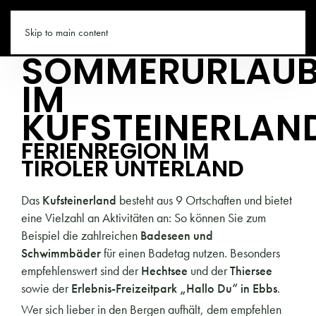
TIROL.CO
Skip to main content
SOMMERURLAU
IM
KUFSTEINERLAN
FERIENREGION IM
TIROLER UNTERLAND
Das
Kufsteinerland
besteht aus 9 Ortschaften und bietet
eine Vielzahl an Aktivitäten an: So können Sie zum
Beispiel die zahlreichen
Badeseen und
Schwimmbäder
für einen Badetag nutzen. Besonders
empfehlenswert sind der
Hechtsee
und der
Thiersee
sowie der
Erlebnis-Freizeitpark „Hallo Du“ in Ebbs
.
Wer sich lieber in den Bergen aufhält, dem empfehlen