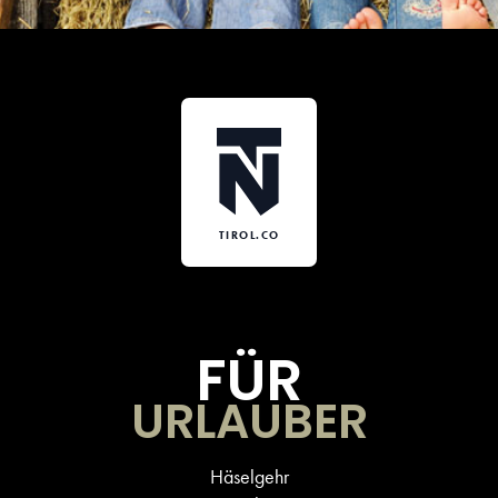
TIROL.CO
FÜR
URLAUBER
Häselgehr