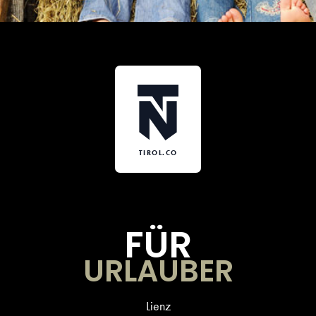
TIROL.CO
FÜR
URLAUBER
Lienz