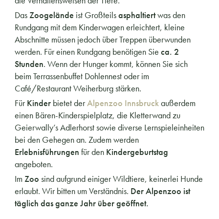
die Verhaltensweisen der Tiere.
Das
Zoogelände
ist Großteils
asphaltiert
was den
Rundgang mit dem Kinderwagen erleichtert, kleine
Abschnitte müssen jedoch über Treppen überwunden
werden. Für einen Rundgang benötigen Sie
ca. 2
Stunden
. Wenn der Hunger kommt, können Sie sich
beim Terrassenbuffet Dohlennest oder im
Café/Restaurant Weiherburg stärken.
Für
Kinder
bietet der
Alpenzoo Innsbruck
außerdem
einen Bären-Kinderspielplatz, die Kletterwand zu
Geierwally’s Adlerhorst sowie diverse Lernspieleinheiten
bei den Gehegen an. Zudem werden
Erlebnisführungen
für den
Kindergeburtstag
angeboten.
Im
Zoo
sind aufgrund einiger Wildtiere, keinerlei Hunde
erlaubt. Wir bitten um Verständnis.
Der Alpenzoo ist
täglich das ganze Jahr über geöffnet.