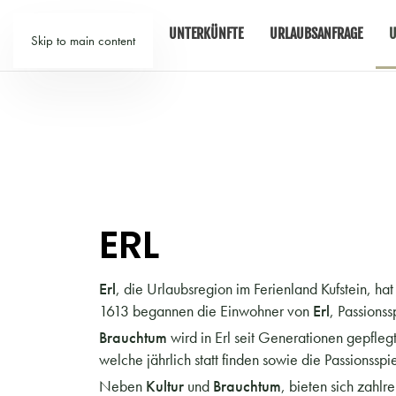
TIROL
UNTERKÜNFTE
URLAUBSANFRAGE
U
Skip to main content
ERL
Erl
, die Urlaubsregion im Ferienland Kufstein, ha
1613 begannen die Einwohner von
Erl
, Passionss
Brauchtum
wird in Erl seit Generationen gepfle
welche jährlich statt finden sowie die Passions
Neben
Kultur
und
Brauchtum
, bieten sich zahl