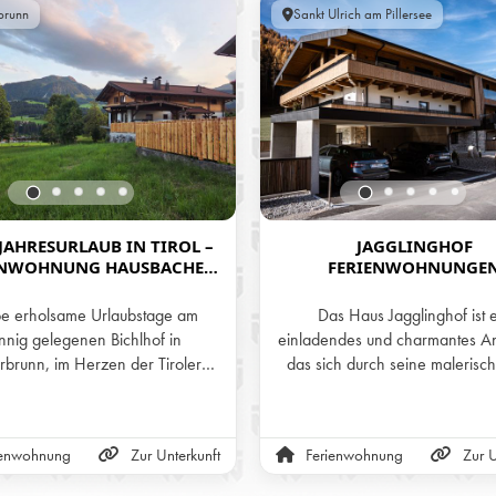
brunn
Sankt Ulrich am Pillersee
AHRESURLAUB IN TIROL –
JAGGLINGHOF
ENWOHNUNG HAUSBACHER
FERIENWOHNUNGE
ICHLHOF IN FIEBERBRUNN
be erholsame Urlaubstage am
Das Haus Jagglinghof ist 
nnig gelegenen Bichlhof in
einladendes und charmantes A
rbrunn, im Herzen der Tiroler
das sich durch seine malerisc
nsere zwei liebevoll gestalteten
und seine liebevoll gestaltete Ar
nwohnungen bieten das ganze
auszeichnet. Es bietet eine pe
er den perfekten Rückzugsort –
Kombination aus traditionellem F
ienwohnung
Zur Unterkunft
Ferienwohnung
Zur U
m Sommer zum Wandern und
modernem Komfort, was es zu
ren, im Winter zum Skifahren,
idealen Rückzugsort für