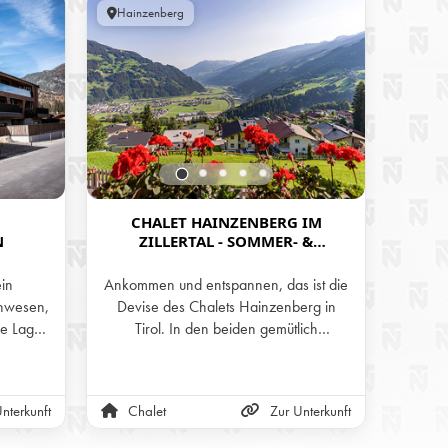
Hainzenberg
Öster
CHALET HAINZENBERG IM
H
N
ZILLERTAL - SOMMER- &
IM
WINTERURLAUB IN DEN BERGEN
TI
TIROLS
ein
Ankommen und entspannen, das ist die
Geni
nwesen,
Devise des Chalets Hainzenberg in
Bergwe
he Lage
Tirol. In den beiden gemütlich
Priv
chitektur
eingerichteten Stockwerken und auf der
Hütt
rfekte
Panorama-Terrasse mit wunderschöner
lair und
Aussicht auf die Zillertaler Alpen kann
nterkunft
Chalet
Zur Unterkunft
Alm
 einem
man sich nur wohlfühlen.