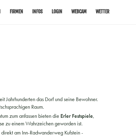
N
FIRMEN
INFOS
LOGIN
WEBCAM
WETTER
eit Jahrhunderten das Dorf und seine Bewohner.
tschsprachigen Raum.
chtum zum anfassen bieten die
Erler Festspiele
,
eise zu einem Wahrzeichen geworden ist.
t direkt am Inn-Radwanderweg Kufstein -