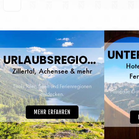
oder im
Tage
herz
traumh
beste 
URLAUBSREGIONEN
Hote
Zillertal, Achensee & mehr
Fe
Tirols Täler, Seen und Ferienregionen
Passende Gast
entdecken.
MEHR ERFAHREN