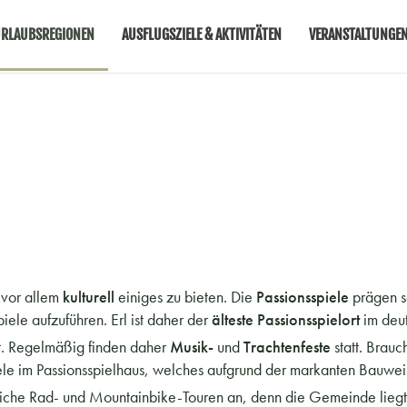
RLAUBSREGIONEN
AUSFLUGSZIELE & AKTIVITÄTEN
VERANSTALTUNGE
t vor allem
kulturell
einiges zu bieten. Die
Passionsspiele
prägen s
piele aufzuführen. Erl ist daher der
älteste
Passionsspielort
im deu
gt. Regelmäßig finden daher
Musik-
und
Trachtenfeste
statt. Brau
spiele im Passionsspielhaus, welches aufgrund der markanten Bauw
reiche Rad- und Mountainbike-Touren an, denn die Gemeinde lieg