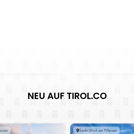
NEU AUF TIROL.CO
brunn
Sankt Ulrich am Pillersee