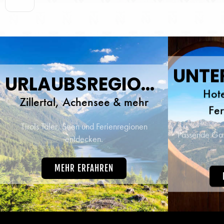
Tage
herz
traumh
beste 
URLAUBSREGIONEN
Hote
Zillertal, Achensee & mehr
Fe
Tirols Täler, Seen und Ferienregionen
Passende Gast
entdecken.
MEHR ERFAHREN