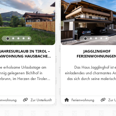
AHRESURLAUB IN TIROL –
JAGGLINGHOF
ENWOHNUNG HAUSBACHER
FERIENWOHNUNGE
ICHLHOF IN FIEBERBRUNN
be erholsame Urlaubstage am
Das Haus Jagglinghof ist 
nnig gelegenen Bichlhof in
einladendes und charmantes A
rbrunn, im Herzen der Tiroler
das sich durch seine malerisc
nsere zwei liebevoll gestalteten
und seine liebevoll gestaltete Ar
nwohnungen bieten das ganze
auszeichnet. Es bietet eine pe
er den perfekten Rückzugsort –
Kombination aus traditionellem F
ienwohnung
Zur Unterkunft
Ferienwohnung
Zur U
m Sommer zum Wandern und
modernem Komfort, was es zu
ren, im Winter zum Skifahren,
idealen Rückzugsort für
 Frühling und Herbst für ruhige
Erholungssuchende macht.