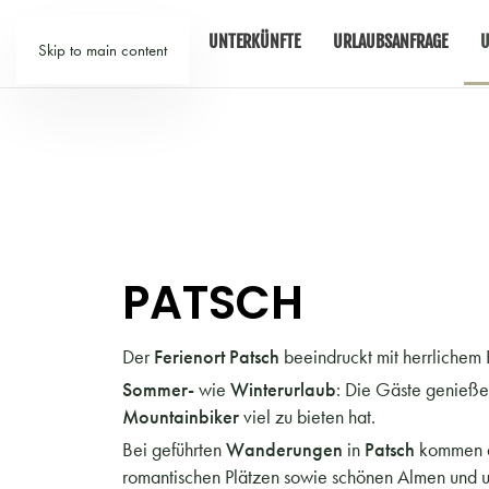
TIROL
UNTERKÜNFTE
URLAUBSANFRAGE
U
Skip to main content
PATSCH
Der
Ferienort Patsch
beeindruckt mit herrlichem
Sommer-
wie
Winterurlaub
: Die Gäste genieß
Mountainbiker
viel zu bieten hat.
Bei geführten
Wanderungen
in
Patsch
kommen a
romantischen Plätzen sowie schönen Almen und ur