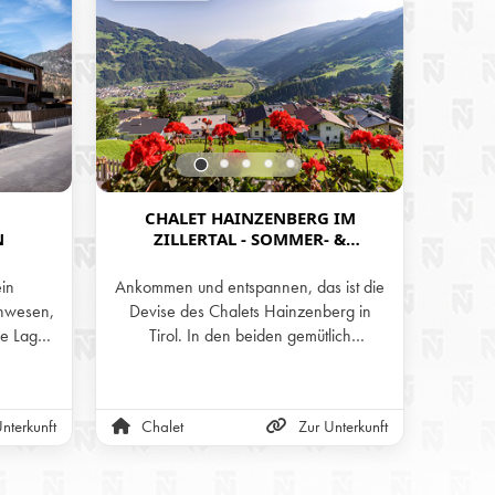
CHALET HAINZENBERG IM
H
N
ZILLERTAL - SOMMER- &
IM
WINTERURLAUB IN DEN BERGEN
TI
TIROLS
ein
Ankommen und entspannen, das ist die
Geni
nwesen,
Devise des Chalets Hainzenberg in
Bergwe
he Lage
Tirol. In den beiden gemütlich
Priv
chitektur
eingerichteten Stockwerken und auf der
Hütt
rfekte
Panorama-Terrasse mit wunderschöner
lair und
Aussicht auf die Zillertaler Alpen kann
nterkunft
Chalet
Zur Unterkunft
Alm
 einem
man sich nur wohlfühlen.
 Die