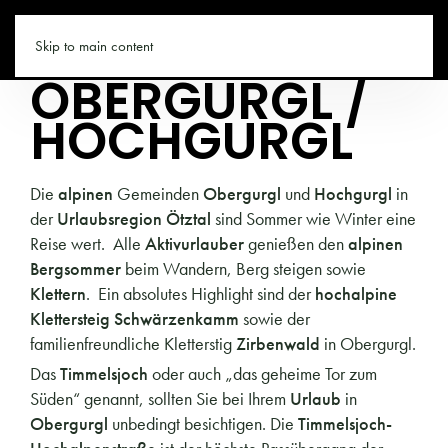
TIROL.CO
Skip to main content
OBERGURGL /
HOCHGURGL
Die
alpinen
Gemeinden
Obergurgl
und
Hochgurgl
in
der
Urlaubsregion Ötztal
sind Sommer wie Winter eine
Reise wert. Alle
Aktivurlauber
genießen den
alpinen
Bergsommer
beim Wandern, Berg steigen sowie
Klettern
. Ein absolutes Highlight sind der
hochalpine
Klettersteig
Schwärzenkamm
sowie der
familienfreundliche Kletterstig
Zirbenwald
in Obergurgl.
Das
Timmelsjoch
oder auch „das geheime Tor zum
Süden“ genannt, sollten Sie bei Ihrem
Urlaub
in
Obergurgl
unbedingt besichtigen. Die
Timmelsjoch-