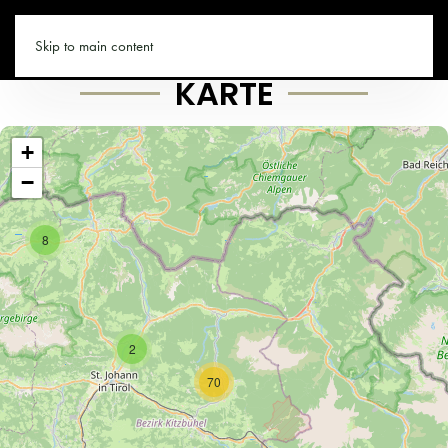
TIROL.CO
Skip to main content
KARTE
+
−
8
2
70