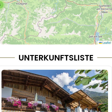
5
Leaflet
UNTERKUNFTSLISTE