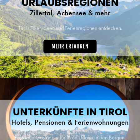
URLAUBSREGIONEN
Zillertal, Achensee & mehr
Tirols Täler, Seen und Ferienregionen entdecken.
MEHR ERFAHREN
UNTERKÜNFTE IN TIROL
Hotels, Pensionen & Ferienwohnungen
Passende Gastgeber für Ihren Urlaub in den Bergen.