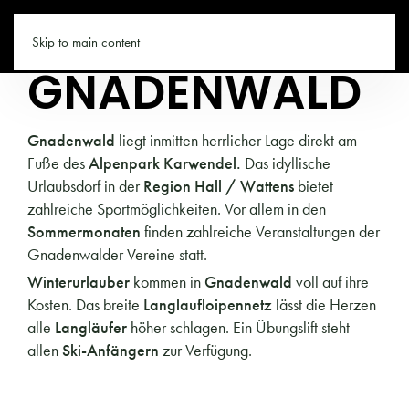
TIROL.CO
Skip to main content
GNADENWALD
Gnadenwald
liegt inmitten herrlicher Lage direkt am
Fuße des
Alpenpark Karwendel.
Das idyllische
Urlaubsdorf in der
Region Hall / Wattens
bietet
zahlreiche Sportmöglichkeiten. Vor allem in den
Sommermonaten
finden zahlreiche Veranstaltungen der
Gnadenwalder Vereine statt.
Winterurlauber
kommen in
Gnadenwald
voll auf ihre
Kosten. Das breite
Langlaufloipennetz
lässt die Herzen
alle
Langläufer
höher schlagen. Ein Übungslift steht
allen
Ski-Anfängern
zur Verfügung.