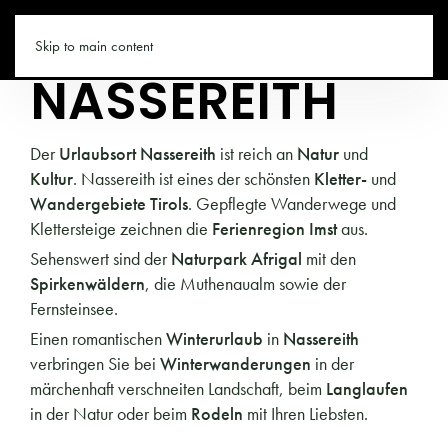
TIROL.CO
Skip to main content
NASSEREITH
Der
Urlaubsort Nassereith
ist reich an
Natur
und
Kultur
. Nassereith ist eines der schönsten
Kletter-
und
Wandergebiete Tirols
. Gepflegte Wanderwege und
Klettersteige zeichnen die
Ferienregion Imst
aus.
Sehenswert sind der
Naturpark Afrigal
mit den
Spirkenwäldern
, die Muthenaualm sowie der
Fernsteinsee.
Einen romantischen
Winterurlaub
in
Nassereith
verbringen Sie bei
Winterwanderungen
in der
märchenhaft verschneiten Landschaft, beim
Langlaufen
in der Natur oder beim
Rodeln
mit Ihren Liebsten.