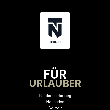
TIROL.CO
FÜR
URLAUBER
Niederndorferberg
Heubaden
Gallzein