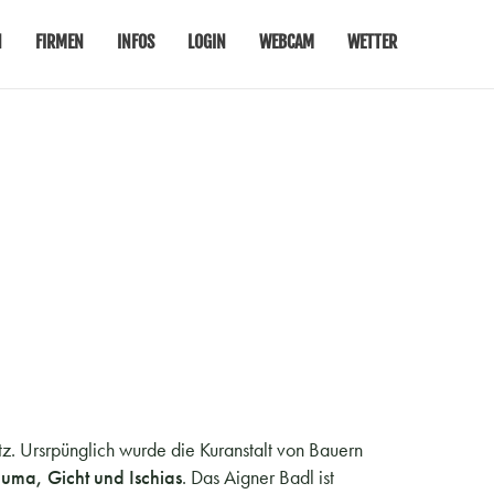
N
FIRMEN
INFOS
LOGIN
WEBCAM
WETTER
tz. Ursrpünglich wurde die Kuranstalt von Bauern
euma, Gicht und Ischias
. Das Aigner Badl ist