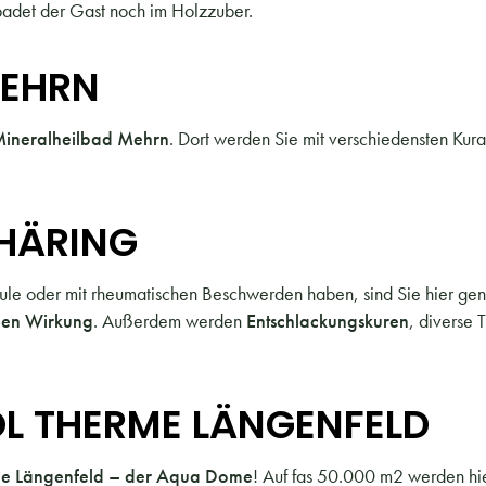
badet der Gast noch im Holzzuber.
MEHRN
Mineralheilbad Mehrn
. Dort werden Sie mit verschiedensten Ku
HÄRING
le oder mit rheumatischen Beschwerden haben, sind Sie hier gena
den Wirkung
. Außerdem werden
Entschlackungskuren
, diverse 
L THERME LÄNGENFELD
me Längenfeld – der Aqua Dome
! Auf fas 50.000 m2 werden hi