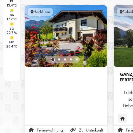
FR
13.4°C
Hochfilzen
Fieber
SA
17.2°C
SO
20.7°C
MO
20.4°C
GANZJ
FERI
AM B
Erle
so
Fiebe
Alpen. U
Ferie
Jahr üb
Ferienwohnung
Zur Unterkunft
Fer
ob i