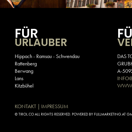
FÜR
F
URLAUBER
VE
Hippach - Ramsau - Schwendau
DAS T
Rattenberg
GRUB
Berwang
A-5092
Lans
INFO
Kitzbühel
WWW.
KONTAKT | IMPRESSUM
© TIROL.CO ALL RIGHTS RESERVED. POWERED BY FULLMARKETING.AT G