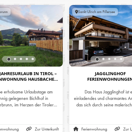
brunn
Sankt Ulrich am Pillersee
AHRESURLAUB IN TIROL –
JAGGLINGHOF
ENWOHNUNG HAUSBACHER
FERIENWOHNUNGE
ICHLHOF IN FIEBERBRUNN
be erholsame Urlaubstage am
Das Haus Jagglinghof ist 
nnig gelegenen Bichlhof in
einladendes und charmantes A
rbrunn, im Herzen der Tiroler
das sich durch seine malerisc
nsere zwei liebevoll gestalteten
und seine liebevoll gestaltete Ar
nwohnungen bieten das ganze
auszeichnet. Es bietet eine pe
er den perfekten Rückzugsort –
Kombination aus traditionellem F
ienwohnung
Zur Unterkunft
Ferienwohnung
Zur U
m Sommer zum Wandern und
modernem Komfort, was es zu