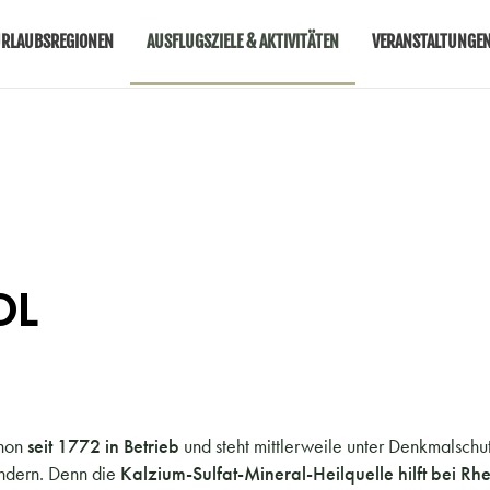
RLAUBSREGIONEN
AUSFLUGSZIELE & AKTIVITÄTEN
VERANSTALTUNGE
OL
chon
seit 1772 in Betrieb
und steht mittlerweile unter Denkmalschu
indern. Denn die
Kalzium-Sulfat-Mineral-Heilquelle hilft bei Rh