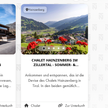
Hainzenberg
Öster
CHALET HAINZENBERG IM
H
N
ZILLERTAL - SOMMER- &
IM
WINTERURLAUB IN DEN BERGEN
TI
TIROLS
ein
Ankommen und entspannen, das ist die
Geni
nwesen,
Devise des Chalets Hainzenberg in
Bergwe
he Lage
Tirol. In den beiden gemütlich
Priv
chitektur
eingerichteten Stockwerken und auf der
Hütt
rfekte
Panorama-Terrasse mit wunderschöner
lair und
Aussicht auf die Zillertaler Alpen kann
nterkunft
Chalet
Zur Unterkunft
Alm
 einem
man sich nur wohlfühlen.