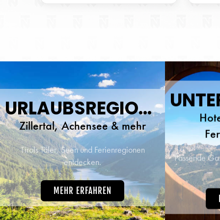
Radfah
oder im
Tage
herz
traumh
beste 
URLAUBSREGIONEN
Hote
Zillertal, Achensee & mehr
Fe
Tirols Täler, Seen und Ferienregionen
Passende Gast
entdecken.
MEHR ERFAHREN