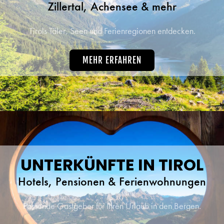
Zillertal, Achensee & mehr
Tirols Täler, Seen und Ferienregionen entdecken.
MEHR ERFAHREN
UNTERKÜNFTE IN TIROL
Hotels, Pensionen & Ferienwohnungen
Passende Gastgeber für Ihren Urlaub in den Bergen.