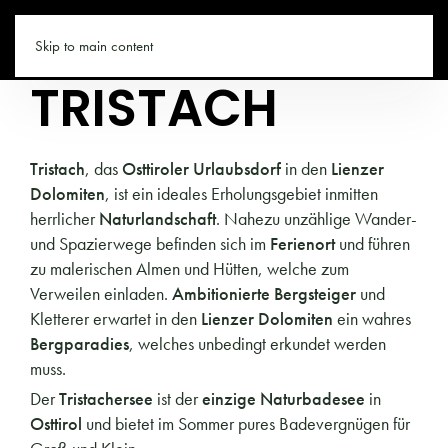
TIROL.CO
Skip to main content
TRISTACH
Tristach
, das
Osttiroler Urlaubsdorf
in den
Lienzer
Dolomiten
, ist ein ideales Erholungsgebiet inmitten
herrlicher
Naturlandschaft
. Nahezu unzählige Wander-
und Spazierwege befinden sich im
Ferienort
und führen
zu malerischen Almen und Hütten, welche zum
Verweilen einladen.
Ambitionierte Bergsteiger
und
Kletterer erwartet in den
Lienzer Dolomiten
ein wahres
Bergparadies
, welches unbedingt erkundet werden
muss.
Der
Tristachersee
ist der
einzige Naturbadesee
in
Osttirol
und bietet im Sommer pures Badevergnügen für