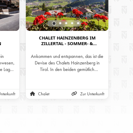
CHALET HAINZENBERG IM
H
N
ZILLERTAL - SOMMER- &
IM
WINTERURLAUB IN DEN BERGEN
TI
TIROLS
ein
Ankommen und entspannen, das ist die
Geni
nwesen,
Devise des Chalets Hainzenberg in
Bergwe
he Lage
Tirol. In den beiden gemütlich
Priv
chitektur
eingerichteten Stockwerken und auf der
Hütt
rfekte
Panorama-Terrasse mit wunderschöner
lair und
Aussicht auf die Zillertaler Alpen kann
nterkunft
Chalet
Zur Unterkunft
Alm
 einem
man sich nur wohlfühlen.
 Die
kvoll
derne
enthalt