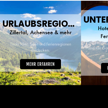
beste 
URLAUBSREGIONEN
Hote
Zillertal, Achensee & mehr
Fe
Tirols Täler, Seen und Ferienregionen
Passende Gast
entdecken.
MEHR ERFAHREN