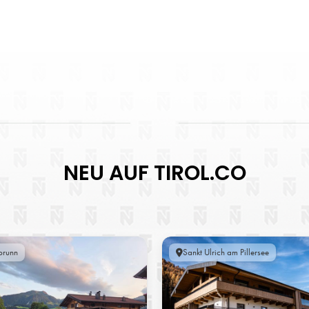
NEU AUF TIROL.CO
brunn
Sankt Ulrich am Pillersee