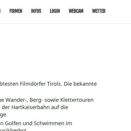
N
FIRMEN
INFOS
LOGIN
WEBCAM
WETTER
ebtesten
Filmdörfer Tirols
. Die bekannte
he Wander-, Berg- sowie Klettertouren
der Hartkaiserbahn auf die
rge
.
von Golfen und Schwimmen im
usikherbst.