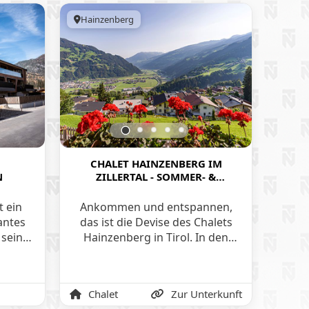
Hainzenberg
Öster
CHALET HAINZENBERG IM
H
N
ZILLERTAL - SOMMER- &
IM
WINTERURLAUB IN DEN BERGEN
TI
TIROLS
t ein
Ankommen und entspannen,
Genie
antes
das ist die Devise des Chalets
Be
 seine
Hainzenberg in Tirol. In den
voll
eine
beiden gemütlich eingerichteten
der 
tektur
Stockwerken und auf der
D
eine
Panorama-Terrasse mit
Chalet
Zur Unterkunft
Al
 aus
wunderschöner Aussicht auf die
t