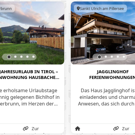
rbrunn
Sankt Ulrich am Pillersee
AHRESURLAUB IN TIROL –
JAGGLINGHOF
ENWOHNUNG HAUSBACHER
FERIENWOHNUNGE
ICHLHOF IN FIEBERBRUNN
e erholsame Urlaubstage
Das Haus Jagglinghof is
nig gelegenen Bichlhof in
einladendes und charm
berbrunn, im Herzen der
Anwesen, das sich durch
oler Alpen. Unsere zwei
malerische Lage und s
liebevoll gestalteten
liebevoll gestaltete Archi
enwohnungen bieten das
auszeichnet. Es bietet 
Zur
Zur
 Jahr über den perfekten
perfekte Kombination
wohnung
Unterkunft
Ferienwohnung
Unterkunf