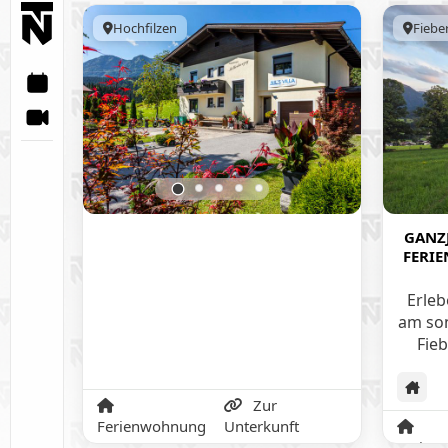
Hochfilzen
Fiebe
GANZJ
FERI
AM B
Erleb
am son
Fie
Tir
Zur
Feri
Ferienwohnung
Unterkunft
ganze
Ferien