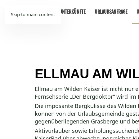
TIROL
UNTERKÜNFTE
URLAUBSANFRAGE
U
Skip to main content
ELLMAU AM WI
Ellmau
am
Wilden Kaiser
ist nicht nur 
Fernsehserie „Der Bergdoktor“ wird im 
Die imposante Bergkulisse des Wilden K
können von der Urlaubsgemeinde gestar
gegenüberliegenden Grasberge und be
Aktivurlauber
sowie Erholungssuchende 
KaiserBad über abwechsungsreiches Ki