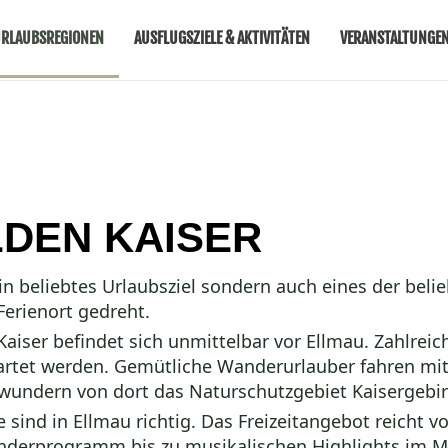
RLAUBSREGIONEN
AUSFLUGSZIELE & AKTIVITÄTEN
VERANSTALTUNGE
LDEN KAISER
ein beliebtes
Urlaubsziel
sondern auch eines der beli
Ferienort gedreht.
aiser befindet sich unmittelbar vor Ellmau. Zahlreic
tet werden. Gemütliche Wanderurlauber fahren mit 
wundern von dort das
Naturschutzgebiet Kaisergebi
sind in Ellmau richtig. Das
Freizeitangebot
reicht 
nderprogramm bis zu musikalischen Highlights im M