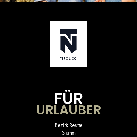
TIROL.CO
FÜR
URLAUBER
Bezirk Reutte
Stumm