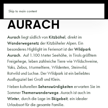
TIROL.CO
Skip to main content
AURACH
Aurach
liegt südlich von
Kitzbühel
, direkt im
Wanderwegenetz
der Kitzbüheler Alpen. Ein
besonderes Highlight im Ferienort ist der
Wildpark
Aurach
. Auf 1.100 Meter Seehöhe, in Tirols größtem
Freigehege, leben zahlreiche Tiere wie Wildschweine,
Yaks, Zebus, Murmeltiere, Wildenten, Steinwild,
Rotwild und Luchse. Der Wildpark ist ein beliebtes
Ausflugsziel bei Groß und Klein.
Neben kulturellen
Sehenswürdigkeiten
erwarten Sie im
Sommer
Themenwanderwege
. Aurach ist auch im
Winter
, durch die Lage im
Skigebeit
, ein idealer
Urlaubsort für die gesamte Familie.