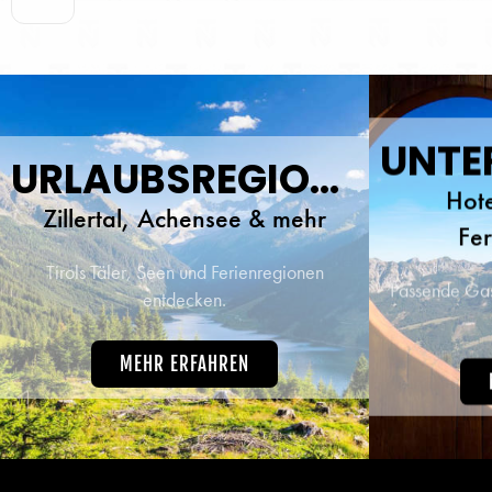
Tage
herz
traumh
beste 
URLAUBSREGIONEN
Hote
Zillertal, Achensee & mehr
Fe
Tirols Täler, Seen und Ferienregionen
Passende Gast
entdecken.
MEHR ERFAHREN