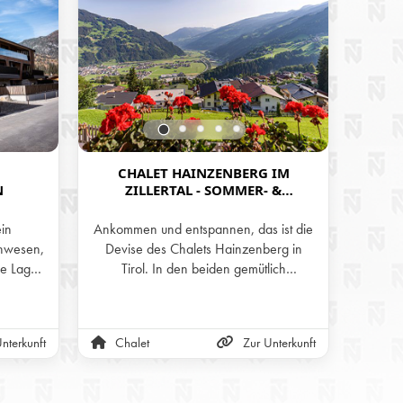
CHALET HAINZENBERG IM
H
N
ZILLERTAL - SOMMER- &
IM
WINTERURLAUB IN DEN BERGEN
TI
TIROLS
ein
Ankommen und entspannen, das ist die
Geni
nwesen,
Devise des Chalets Hainzenberg in
Bergwe
he Lage
Tirol. In den beiden gemütlich
Priv
chitektur
eingerichteten Stockwerken und auf der
Hütt
rfekte
Panorama-Terrasse mit wunderschöner
lair und
Aussicht auf die Zillertaler Alpen kann
nterkunft
Chalet
Zur Unterkunft
Alm
 einem
man sich nur wohlfühlen.
 Die