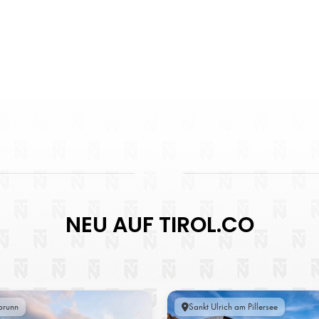
NEU AUF TIROL.CO
brunn
Sankt Ulrich am Pillersee