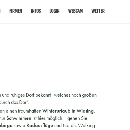
N
FIRMEN
INFOS
LOGIN
WEBCAM
WETTER
hes und ruhiges Dorf bekannt, welches noch großen
durch das Dorf.
ren einen traumhaften
Winterurlaub in Wiesing
.
 nur
Schwimmen
ist hier möglich – gehen Sie
ebirge
sowie
Radausflüge
und Nordic Walking