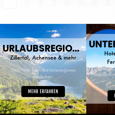
oder im
Tage
herz
traumh
beste 
URLAUBSREGIONEN
Hote
Zillertal, Achensee & mehr
Fe
Tirols Täler, Seen und Ferienregionen
Passende Gast
entdecken.
MEHR ERFAHREN