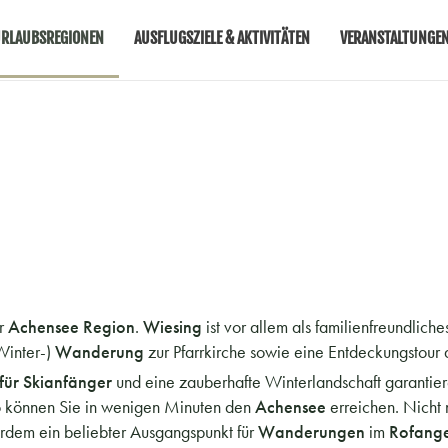
RLAUBSREGIONEN
AUSFLUGSZIELE & AKTIVITÄTEN
VERANSTALTUNGE
er
Achensee Region
.
Wiesing
ist vor allem als familienfreundlic
(Winter-)
Wanderung
zur Pfarrkirche sowie eine Entdeckungstour 
 für Skianfänger
und eine zauberhafte Winterlandschaft garantie
 können Sie in wenigen Minuten den
Achensee
erreichen. Nicht
erdem ein beliebter Ausgangspunkt für
Wanderungen
im
Rofang