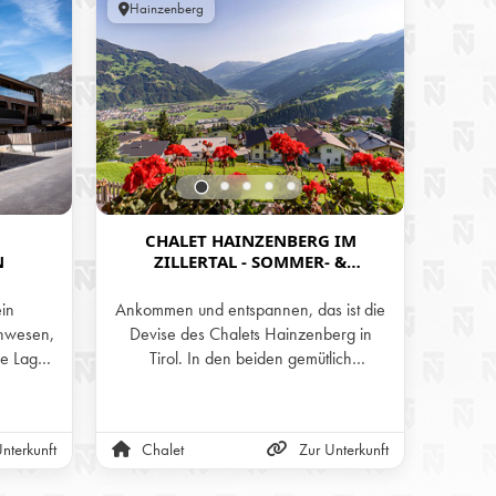
Hainzenberg
Öster
CHALET HAINZENBERG IM
H
N
ZILLERTAL - SOMMER- &
IM
WINTERURLAUB IN DEN BERGEN
TI
TIROLS
ein
Ankommen und entspannen, das ist die
Geni
nwesen,
Devise des Chalets Hainzenberg in
Bergwe
he Lage
Tirol. In den beiden gemütlich
Priv
chitektur
eingerichteten Stockwerken und auf der
Hütt
rfekte
Panorama-Terrasse mit wunderschöner
lair und
Aussicht auf die Zillertaler Alpen kann
nterkunft
Chalet
Zur Unterkunft
Alm
 einem
man sich nur wohlfühlen.