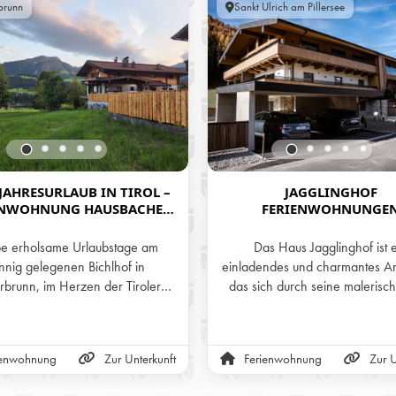
brunn
Sankt Ulrich am Pillersee
AHRESURLAUB IN TIROL –
JAGGLINGHOF
ENWOHNUNG HAUSBACHER
FERIENWOHNUNGE
ICHLHOF IN FIEBERBRUNN
be erholsame Urlaubstage am
Das Haus Jagglinghof ist 
nnig gelegenen Bichlhof in
einladendes und charmantes A
rbrunn, im Herzen der Tiroler
das sich durch seine malerisc
nsere zwei liebevoll gestalteten
und seine liebevoll gestaltete Ar
nwohnungen bieten das ganze
auszeichnet. Es bietet eine pe
er den perfekten Rückzugsort –
Kombination aus traditionellem F
ienwohnung
Zur Unterkunft
Ferienwohnung
Zur U
m Sommer zum Wandern und
modernem Komfort, was es zu
ren, im Winter zum Skifahren,
idealen Rückzugsort für