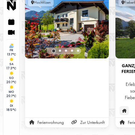
Hochfilzen
Fieber
FR
13.1°C
SA
GANZJ
17.3°C
FERI
AM B
SO
20.1°C
Erle
so
MO
20.1°C
Fiebe
Alpen. U
DI
Ferie
18.5°C
Jahr üb
Ferienwohnung
Zur Unterkunft
Fer
ob i
Radfah