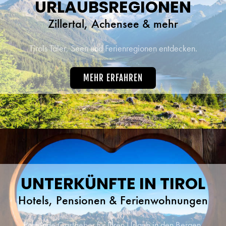
URLAUBSREGIONEN
Zillertal, Achensee & mehr
Tirols Täler, Seen und Ferienregionen entdecken.
MEHR ERFAHREN
UNTERKÜNFTE IN TIROL
Hotels, Pensionen & Ferienwohnungen
Passende Gastgeber für Ihren Urlaub in den Bergen.