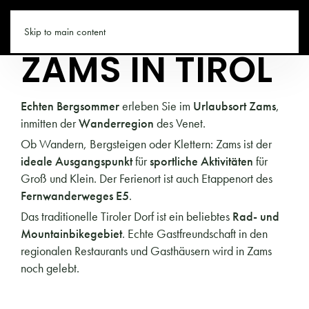
TIROL.CO
Skip to main content
ZAMS IN TIROL
Echten Bergsommer
erleben Sie im
Urlaubsort Zams
,
inmitten der
Wanderregion
des Venet.
Ob Wandern, Bergsteigen oder Klettern: Zams ist der
ideale Ausgangspunkt
für
sportliche Aktivitäten
für
Groß und Klein. Der Ferienort ist auch Etappenort des
Fernwanderweges E5
.
Das traditionelle Tiroler Dorf ist ein beliebtes
Rad- und
Mountainbikegebiet
. Echte Gastfreundschaft in den
regionalen Restaurants und Gasthäusern wird in Zams
noch gelebt.