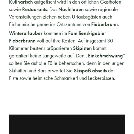
Kulinarisch
aufgetischt wird in den örtlichen Gasthöfen
sowie
Restaurants
. Das
Nachtleben
sowie regionale
Veranstaltungen ziehen neben Urlaubsgästen auch
Einheimische gerne ins Ortszentrum von
Fieberbrunn
.
Winterurlauber
kommen im
Familienskigebiet
Fieberbrunn
voll auf ihre Kosten. Auf insgesamt 30
Kilometer bestens präparierten
Skipisten
kommt
garantiert keine Langeweile auf. Den „
Einkehrschwung
“
sollten Sie auf alle Fälle beherrschen, denn in den urigen
Skihütten und Bars erwartet Sie
Skispaß abseits
der
Piste sowie heimische Schmankerl und Leckerbissen.