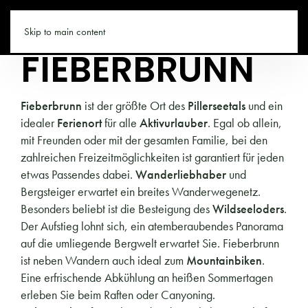
TIROL.CO
Skip to main content
FIEBERBRUNN
Fieberbrunn
ist der größte Ort des
Pillerseetals
und ein
idealer
Ferienort
für alle
Aktivurlauber
. Egal ob allein,
mit Freunden oder mit der gesamten Familie, bei den
zahlreichen Freizeitmöglichkeiten ist garantiert für jeden
etwas Passendes dabei.
Wanderliebhaber
und
Bergsteiger erwartet ein breites Wanderwegenetz.
Besonders beliebt ist die Besteigung des
Wildseeloders
.
Der Aufstieg lohnt sich, ein atemberaubendes Panorama
auf die umliegende Bergwelt erwartet Sie. Fieberbrunn
ist neben Wandern auch ideal zum
Mountainbiken
.
Eine erfrischende Abkühlung an heißen Sommertagen
erleben Sie beim Raften oder Canyoning.