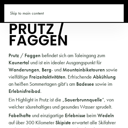
TIROL.CO
Skip to main content
PRUTZ /
FAGGEN
Prutz
/
Faggen
befindet sich am Taleingang zum
Kaunertal
und ist ein idealer Ausgangspunkt für
Wanderungen
,
Berg
- und
Mountainbiketouren
sowie
vielfältige
Freizeitaktivitäten
. Erfrischende
Abkühlung
an heißen Sommertagen gibt’s am
Badesee
sowie im
Erlebnisfreibad
.
Ein Highlight in Prutz ist die „
Sauerbrunnquelle
“, von
welcher säurehaltiges und gesundes Wasser sprudelt.
Fabelhafte
und einzigartige
Erlebnisse
beim
Wedeln
auf über 300 Kilometer
Skipiste
erwartet alle Skifahrer