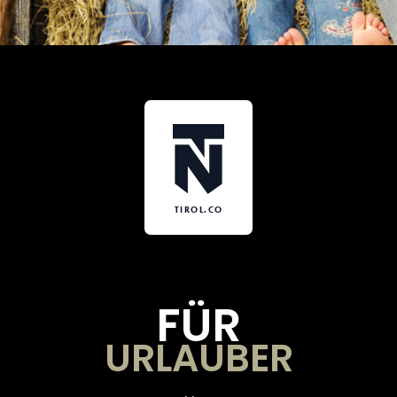
TIROL.CO
FÜR
URLAUBER