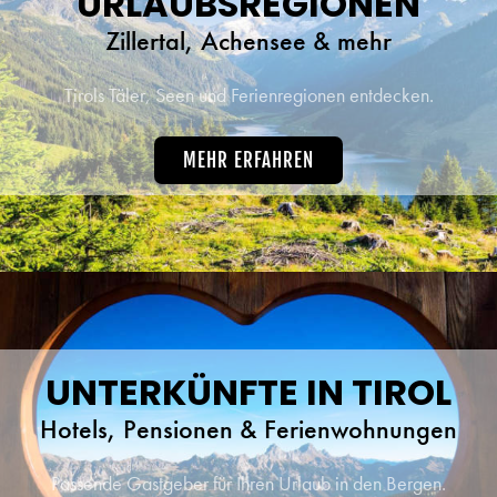
URLAUBSREGIONEN
Zillertal, Achensee & mehr
Tirols Täler, Seen und Ferienregionen entdecken.
MEHR ERFAHREN
UNTERKÜNFTE IN TIROL
Hotels, Pensionen & Ferienwohnungen
Passende Gastgeber für Ihren Urlaub in den Bergen.