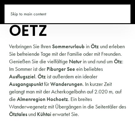
TIROL.CO
Skip to main content
OETZ
Verbringen Sie Ihren
Sommerurlaub
in
Ötz
und erleben
Sie befreiende Tage mit der Familie oder mit Freunden.
Genießen Sie die vielfältige
Natur
in und rund um
Ötz
:
Im Sommer ist der
Piburger See
ein beliebtes
Ausflugsziel
.
Ötz
ist außerdem ein idealer
Ausgangspunkt
für
Wanderungen
. In kurzer Zeit
gelangt man mit der Acherkogelbahn auf 2.020 m, auf
die
Almenregion Hochoetz
. Ein breites
Wanderwegenetz mit Übergängen in die Seitentäler des
Ötztales
und
Kühtai
erwartet Sie.