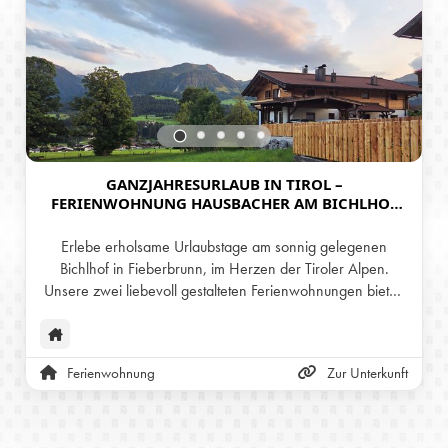
GANZJAHRESURLAUB IN TIROL –
FERIENWOHNUNG HAUSBACHER AM BICHLHOF
IN FIEBERBRUNN
Erlebe erholsame Urlaubstage am sonnig gelegenen
Bichlhof in Fieberbrunn, im Herzen der Tiroler Alpen.
Unsere zwei liebevoll gestalteten Ferienwohnungen bieten
das ganze Jahr über den perfekten Rückzugsort – ob im
Sommer zum Wandern und Radfahren, im Winter zum
Skifahren, oder im Frühling und Herbst für ruhige Tage
Ferienwohnung
Zur Unterkunft
inmitten der Natur. Genieße herzliche Gastfreundschaft,
eine traumhafte Aussicht auf die Berge und beste Lage im
idyllischen Pillerseetal.