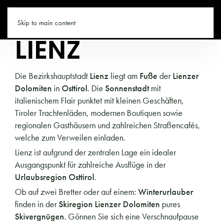
TIROL.CO
Skip to main content
LIENZ
Die Bezirkshauptstadt
Lienz
liegt am
Fuße
der
Lienzer
Dolomiten
in
Osttirol
. Die
Sonnenstadt
mit
italienischem Flair punktet mit kleinen Geschäften,
Tiroler Trachtenläden, modernen Boutiquen sowie
regionalen Gasthäusern und zahlreichen Straßencafés,
welche zum Verweilen einladen.
Lienz ist aufgrund der zentralen Lage ein idealer
Ausgangspunkt für zahlreiche Ausflüge in der
Urlaubsregion Osttirol
.
Ob auf zwei Bretter oder auf einem:
Winterurlauber
finden in der
Skiregion Lienzer Dolomiten
pures
Skivergnügen
. Gönnen Sie sich eine Verschnaufpause