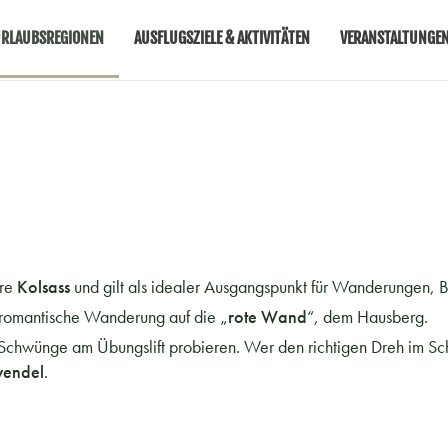
RLAUBSREGIONEN
AUSFLUGSZIELE & AKTIVITÄTEN
VERANSTALTUNGE
rre
Kolsass
und gilt als idealer Ausgangspunkt für Wanderungen, 
romantische Wanderung auf die „
rote Wand
“, dem Hausberg.
chwünge am Übungslift probieren. Wer den richtigen Dreh im Schn
wendel
.