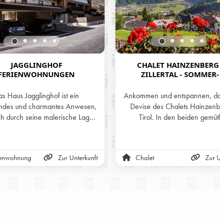
JAGGLINGHOF
CHALET HAINZENBERG
FERIENWOHNUNGEN
ZILLERTAL - SOMMER-
WINTERURLAUB IN DEN B
TIROLS
s Haus Jagglinghof ist ein
Ankommen und entspannen, das
endes und charmantes Anwesen,
Devise des Chalets Hainzenb
ch durch seine malerische Lage
Tirol. In den beiden gemütl
e liebevoll gestaltete Architektur
eingerichteten Stockwerken und
ichnet. Es bietet eine perfekte
Panorama-Terrasse mit wunder
tion aus traditionellem Flair und
Aussicht auf die Zillertaler Al
ienwohnung
Zur Unterkunft
Chalet
Zur U
nem Komfort, was es zu einem
man sich nur wohlfühlen
idealen Rückzugsort für
olungssuchende macht. Die
rtements sind geschmackvoll
erichtet und bieten moderne
lichkeiten, die den Aufenthalt