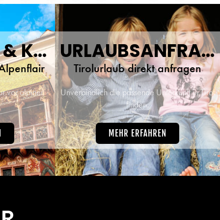
INNSBRUCK & KULTUR
URLAUBSANFRAGE
Alpenflair
Tirolurlaub direkt anfragen
r vor alpiner
Unverbindlich die passende Unterkunft in Tirol
finden.
N
MEHR ERFAHREN
ÜR