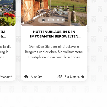
 IM
HÜTTENURLAUB IN DEN
H
 &
IMPOSANTEN BERGWELTEN
SOM
ERGEN
TIROLS - DIE DAGNALM IN
WALCHSEE
 ist die
Genießen Sie eine eindrucksvolle
Umgeb
erg in
Bergwelt und erleben Sie vollkommene
befinde
ich
Privatsphäre in der wunderschönen
einer
 auf der
Hütte der Dagnalm, in Alleinlage.
Tirols.
schöner
Well
pen kann
f
nterkunft
Almhütte
Zur Unterkunft
Hot
.