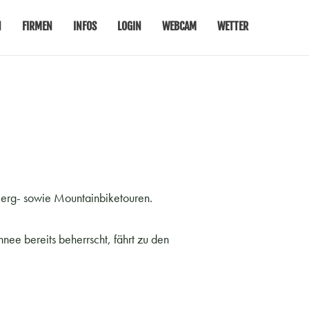
N
FIRMEN
INFOS
LOGIN
WEBCAM
WETTER
Berg- sowie Mountainbiketouren.
ee bereits beherrscht, fährt zu den