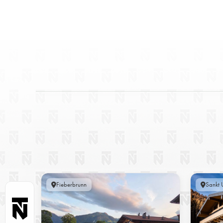
Fieberbrunn
Sankt U